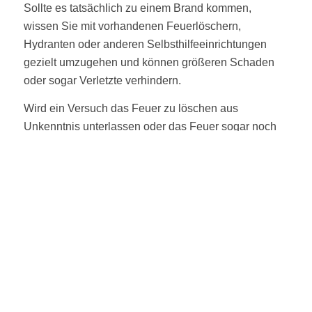
Sollte es tatsächlich zu einem Brand kommen,
wissen Sie mit vorhandenen Feuerlöschern,
Hydranten oder anderen Selbsthilfeeinrichtungen
gezielt umzugehen und können größeren Schaden
oder sogar Verletzte verhindern.
Wird ein Versuch das Feuer zu löschen aus
Unkenntnis unterlassen oder das Feuer sogar noch
angefacht, ist die Feuerwehr oft machtlos und kann
großen Schaden nicht verhindern.
Brandschutzunterweisung
&
Feuerlöschtraining
Um im Ernstfall das Schlimmste zu verhindern und
ruhig und richtig zu agieren, vermittelt dieser Kurs
den Teilnehmern das richtige Verhalten im Brandfall