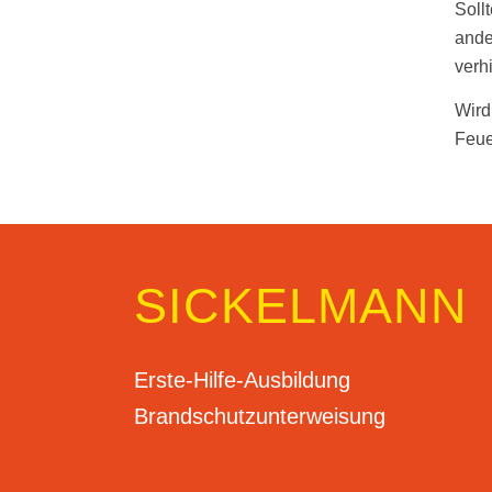
Soll
ande
verh
Wird
Feue
SICKELMANN
Erste-Hilfe-Ausbildung
Brandschutzunterweisung