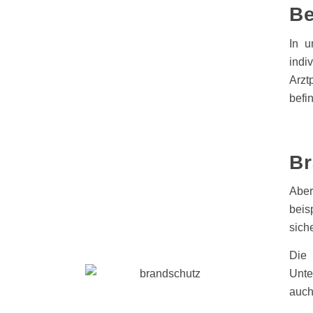
Be
In u
indi
Arzt
befi
Br
Aber
beis
sich
Die 
Unte
auch